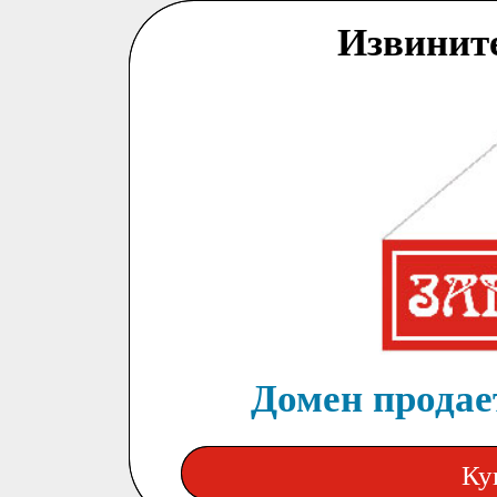
Извинит
Домен продает
Ку